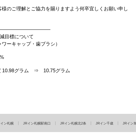
客様のご理解とご協力を賜りますよう何卒宜しくお願い申し
———————————
削減目標について
ャワーキャップ・歯ブラシ）
2%
10.98グラム ⇒ 10.75グラム
Rイン札幌
JRイン札幌駅南口
JRイン札幌北2条
JRイン千歳
JRイン