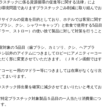
「プラスチックに係る資源循環の促進等に関する法律」によ
の環境問題でありますプラスチックごみ削減に取り組んでお
リサイクルの促進を目的としており、ホテルでは客室に関す
歯ブラシ、クシ、シャワーキャップ）と飲食で使用する5品目
ドラー、ストロー）の使い捨て製品に対して対策を行うこと
客室対象の 5品目（歯ブラシ、カミソリ、クシ、ヘアブラ
ラシ以外のアイテムにつきましてロビーにアメニティーコー
ただく形に変更させていただきます。（ＪＲイン函館ではす
すコーヒー用のマドラー等につきましては在庫がなくなり次
えてまいります。
ラスチック排出量を確実に減少させてまいりたいと考えてお
客室特定プラスチック対象製品５品目の一人当たり消費量につ
ます。