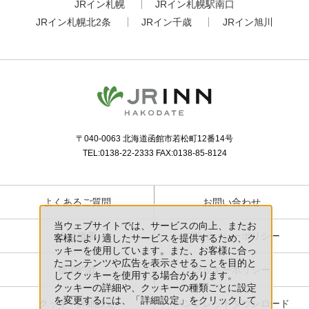
JRイン札幌
JRイン札幌駅南口
JRイン札幌北2条
JRイン千歳
JRイン旭川
〒040-0063 北海道函館市若松町12番14号
TEL:0138-22-2333 FAX:0138-85-8124
よくあるご質問
お問い合わせ
当ウェブサイトでは、サービスの向上、またお
会社概要
プライバシーポリシー
客様により適したサービスを提供するため、ク
ッキーを使用しています。また、お客様に合っ
たコンテンツや広告を表示させることを目的と
宿泊約款
クッキーポリシー
してクッキーを使用する場合があります。
クッキーの詳細や、クッキーの種類ごとに設定
を変更するには、「詳細設定」をクリックして
クッキー詳細設定
パンフレットダウンロード