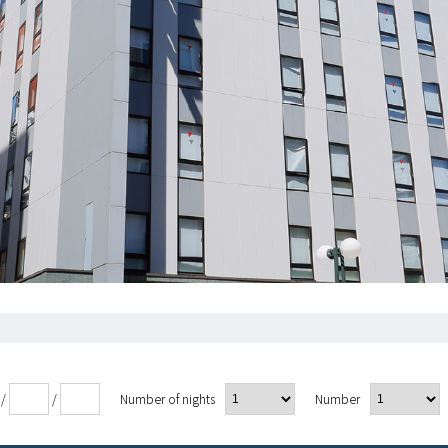
/
/
Number of nights
Number