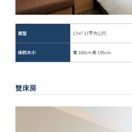
房型
17m² 17平方公尺
床的大小
寬 160cm 長 195cm
雙床房