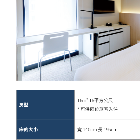
16m² 16平方公尺
房型
* 可供兩位旅客入住
床的大小
寬 140cm 長 195cm