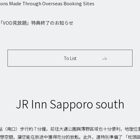
tions Made Through Overseas Booking Sites
「VOD見放題」特典終了のお知らせ
To List
JR Inn Sapporo south
札幌站（南口）步行約 7 分鐘，前往大通公園與薄野區域也十分便利，地理
憩空間，讓您能在旅途中獲得充分的放鬆。此外，還特別準備了 「枕頭