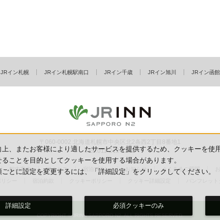
JRイン札幌
JRイン札幌駅南口
JRイン千歳
JRイン旭川
JRイン函館
〒060-0002 北海道札幌市中央区北2条西2丁目8番地1
向上、またお客様により適したサービスを提供するため、クッキーを使
TEL:011-212-1256
せることを目的としてクッキーを使用する場合があります。
館内案内
アクセス
宿泊プラン
お知らせ
よくあるご質問
類ごとに設定を変更するには、「詳細設定」をクリックしてください。
ポリシー
宿泊約款
クッキーポリシー
クッキー詳細設定
パンフレット
詳細設定
必須クッキーのみ
COPYRIGHT © JRINN-SAPPORO N2. ALL RIGHTS RESERVED.